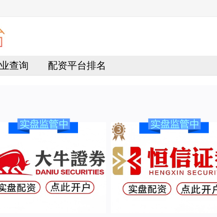
业查询
配资平台排名