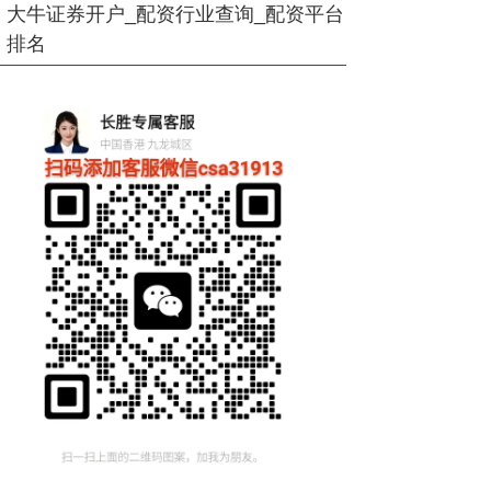
大牛证券开户_配资行业查询_配资平台
排名