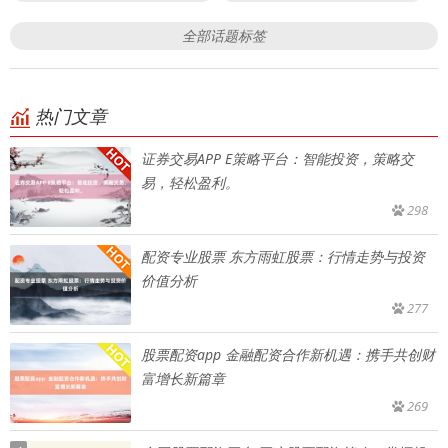
全部话题标签
热门文章
证券交易APP E策略平台：智能投资，策略交
易，轻松盈利。
298
配资专业股票 东方雨虹股票：行情走势与投资
价值分析
277
股票配资app 金融配资合作新机遇：携手共创财
富增长新篇章
269