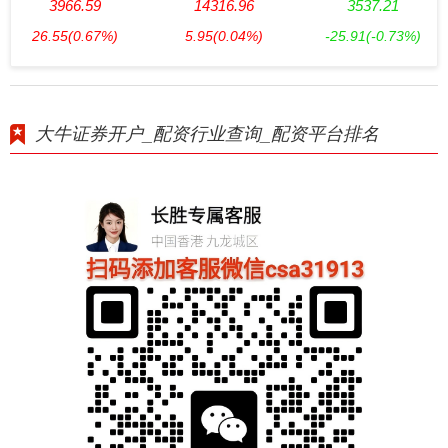
3966.59
14316.96
3537.21
26.55
(0.67%)
5.95
(0.04%)
-25.91
(-0.73%)
大牛证券开户_配资行业查询_配资平台排名