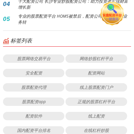
十大配资公司 长沙专业炒股配资公司：助力投资者实现财富
04
增长新
专业的股票配资平台 HOMS被禁后，配资公司应对策略及业
05
务转
标签列表
股票网络交易平台
网络炒股杠杆平台
安全配资
配资网站
股票配资代理
线上股票配资门户
股票配资app
正规的股票杠杆平台
配资软件
线上配资
国内配资平台排名
在线杠杆炒股