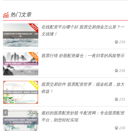
热门文章
在线配资平台哪个好 股票交易佣金怎么算？一
文搞懂！
259
股票行情 炒股配资爆仓：一夜归零的风险警示
236
股票交易软件 股票配资世界：掘金机遇，放大
收益！
235
4
最好的股票配资炒股 牛配资网：专业股票配资
平台，助您轻松实现
230