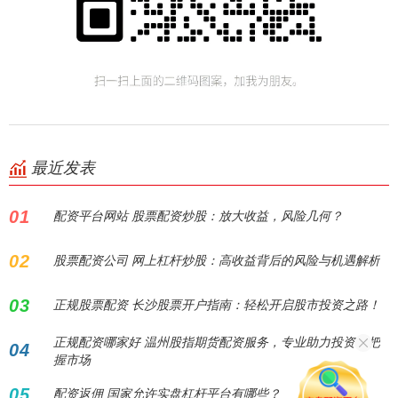
最近发表
01
配资平台网站 股票配资炒股：放大收益，风险几何？
02
股票配资公司 网上杠杆炒股：高收益背后的风险与机遇解析
03
正规股票配资 长沙股票开户指南：轻松开启股市投资之路！
正规配资哪家好 温州股指期货配资服务，专业助力投资者把
04
握市场
05
配资返佣 国家允许实盘杠杆平台有哪些？