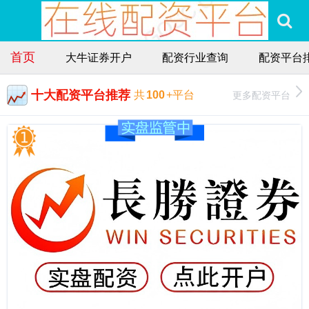
首页
大牛证券开户
配资行业查询
配资平台
十大配资平台推荐
更多配资平台
共
100
+平台