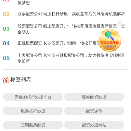
值梦想
02
股票配资公司 网上杠杆炒股：高收益背后的风险与机遇解析
股票配资公司 线上配资开户，轻松开启股市投资新篇章，资
03
金助力
04
正规股票配资 长沙股票开户指南：轻松开启股市投资之路！
十大配资公司 长沙专业炒股配资公司：助力投资者实现财富
05
增长新
标签列表
安全的杠杆炒股平台
证券配资炒股
股票杠杆炒股
配资操作
短期股票配资
配资炒股网站