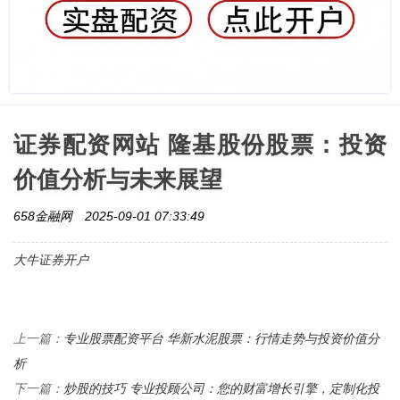
证券配资网站 隆基股份股票：投资
价值分析与未来展望
658金融网
2025-09-01 07:33:49
大牛证券开户
专业股票配资平台 华新水泥股票：行情走势与投资价值分
上一篇：
析
炒股的技巧 专业投顾公司：您的财富增长引擎，定制化投
下一篇：