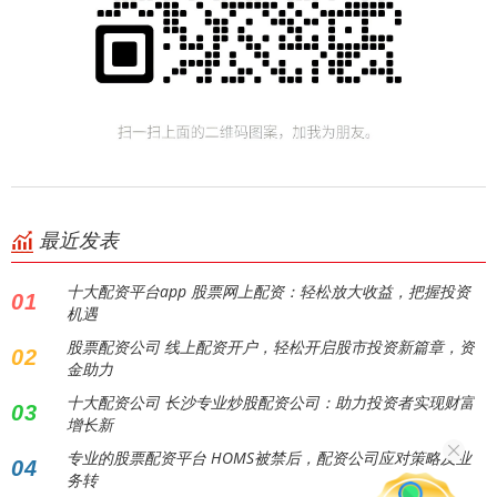
最近发表
十大配资平台app 股票网上配资：轻松放大收益，把握投资
01
机遇
股票配资公司 线上配资开户，轻松开启股市投资新篇章，资
02
金助力
十大配资公司 长沙专业炒股配资公司：助力投资者实现财富
03
增长新
专业的股票配资平台 HOMS被禁后，配资公司应对策略及业
04
务转