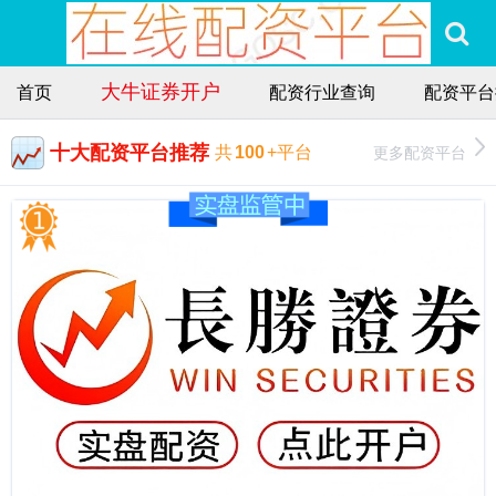
大牛证券开户
首页
配资行业查询
配资平台
十大配资平台推荐
更多配资平台
共
100
+平台