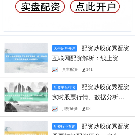
配资炒股优秀配资
大牛证券开户
互联网配资解析：线上资金
匹配助力投资者放大交易能
贵丰配资
141
力
配资炒股优秀配资
配资平台排名
实时股票行情、数据分析，
尽在[股票网站名称]
川财证券
98
配资炒股优秀配资
配资行业查询