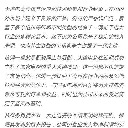
大连电瓷凭借其深厚的技术积累和行业经验，在国内
外市场上建立了良好的声誉。公司的产品线广泛，覆
盖了多个电压等级和不同类型的绝缘子，满足了电力
行业的多样化需求。这不仅为公司带来了稳定的收入
来源，也为其在激烈的市场竞争中占据了一席之地。
值得一提的是配资网上炒股配，大连电瓷在近期成功
中标了国家电网的重大采购项目。这一消息不仅提振
了市场信心，也进一步证明了公司在行业内的领先地
位和强大的竞争力。与国家电网的合作将为大连电瓷
带来可观的订单和收益，同时也为公司未来的发展奠
定了坚实的基础。
从财务角度来看，大连电瓷的业绩表现同样亮眼。根
据其发布的财务报告，公司的营业收入和净利润均实