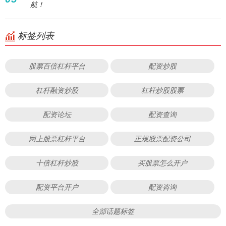
航！
标签列表
股票百倍杠杆平台
配资炒股
杠杆融资炒股
杠杆炒股股票
配资论坛
配资查询
网上股票杠杆平台
正规股票配资公司
十倍杠杆炒股
买股票怎么开户
配资平台开户
配资咨询
全部话题标签