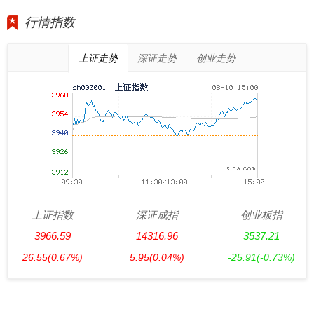
行情指数
上证走势
深证走势
创业走势
上证指数
深证成指
创业板指
3966.59
14316.96
3537.21
26.55
(0.67%)
5.95
(0.04%)
-25.91
(-0.73%)