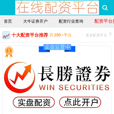
配资平台
首页
大牛证券开户
配资行业查询
十大配资平台推荐
更多配资平台
共
100
+平台