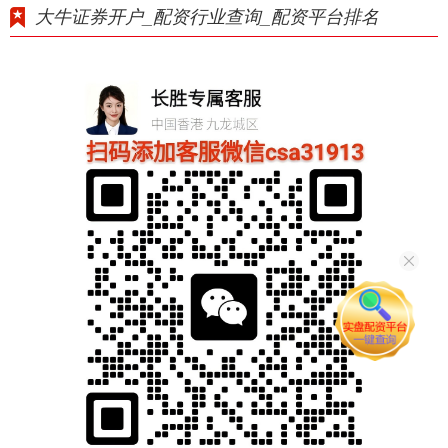
大牛证券开户_配资行业查询_配资平台排名