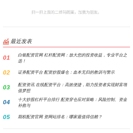
最近发表
白银配资官网 杠杆配资网：放大您的投资收益，专业平台之
01
选！
02
证券配资平台 配资炒股爆仓：血本无归的教训与警示
配资资讯 在线配资平台：高效便捷，助力投资者实现财富增
03
值梦想
十大炒股杠杆平台排行 配资穿仓应对策略：风险控制、资金
04
补救与
05
期权配资官网 资网站排名：哪家最值得信赖？