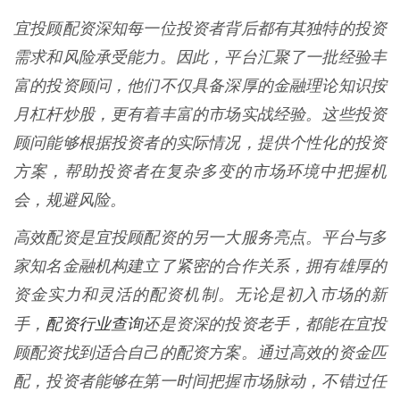
宜投顾配资深知每一位投资者背后都有其独特的投资
需求和风险承受能力。因此，平台汇聚了一批经验丰
富的投资顾问，他们不仅具备深厚的金融理论知识按
月杠杆炒股，更有着丰富的市场实战经验。这些投资
顾问能够根据投资者的实际情况，提供个性化的投资
方案，帮助投资者在复杂多变的市场环境中把握机
会，规避风险。
高效配资是宜投顾配资的另一大服务亮点。平台与多
家知名金融机构建立了紧密的合作关系，拥有雄厚的
资金实力和灵活的配资机制。无论是初入市场的新
配资行业查询
手，
还是资深的投资老手，都能在宜投
顾配资找到适合自己的配资方案。通过高效的资金匹
配，投资者能够在第一时间把握市场脉动，不错过任