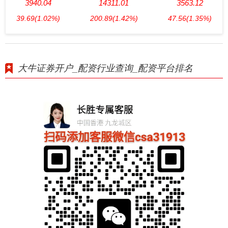
3940.04
14311.01
3563.12
39.69
(1.02%)
200.89
(1.42%)
47.56
(1.35%)
大牛证券开户_配资行业查询_配资平台排名