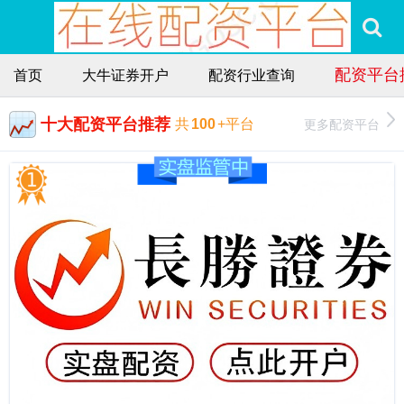
配资平台
首页
大牛证券开户
配资行业查询
十大配资平台推荐
更多配资平台
共
100
+平台