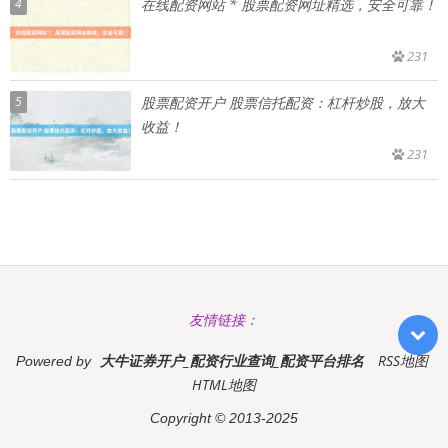
4
在线配资网站 * 股票配资网址精选，安全可靠！
231
5
股票配资开户 股票信托配资：杠杆炒股，放大
收益！
231
友情链接：
大牛证券开户_配资行业查询_配资平台排名
RSS地图
Powered by
HTML地图
Copyright
© 2013-2025