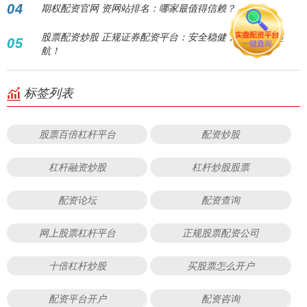
04
期权配资官网 资网站排名：哪家最值得信赖？
股票配资炒股 正规证券配资平台：安全稳健，助您投资起
05
航！
标签列表
股票百倍杠杆平台
配资炒股
杠杆融资炒股
杠杆炒股股票
配资论坛
配资查询
网上股票杠杆平台
正规股票配资公司
十倍杠杆炒股
买股票怎么开户
配资平台开户
配资咨询